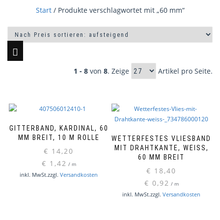
Start
/ Produkte verschlagwortet mit „60 mm“
1 - 8
von
8
. Zeige
Artikel pro Seite.
GITTERBAND, KARDINAL, 60
MM BREIT, 10 M ROLLE
WETTERFESTES VLIESBAND
MIT DRAHTKANTE, WEISS, 6
€
14,20
0 MM BREIT
€
1,42
/
m
€
18,40
inkl. MwSt.
zzgl.
Versandkosten
€
0,92
/
m
inkl. MwSt.
zzgl.
Versandkosten