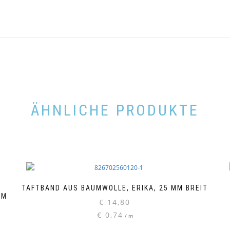
ÄHNLICHE PRODUKTE
TAFTBAND AUS BAUMWOLLE, ERIKA, 25 MM BREIT
MM
€
14,80
€
0,74
/
m
Di
Pr