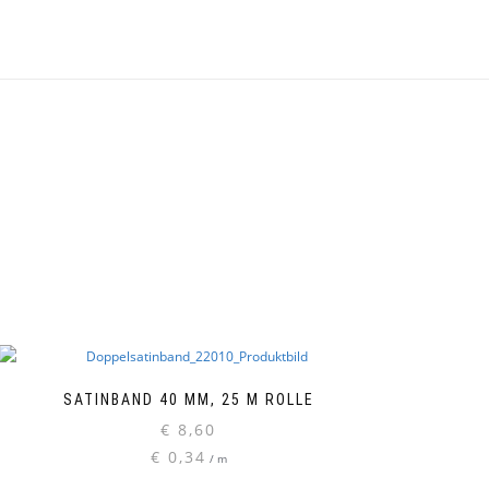
SATINBAND 40 MM, 25 M ROLLE
€
8,60
€
0,34
/
m
eses
odukt