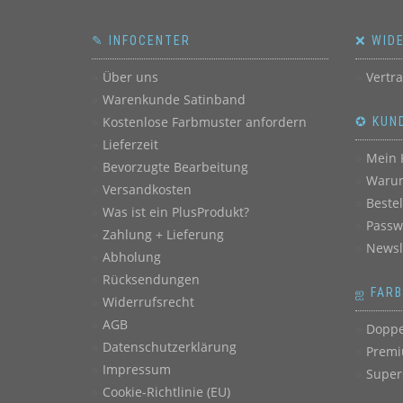
Produktseite
gewählt
✎ INFOCENTER
❌ WID
werden
Über uns
Vertr
Warenkunde Satinband
Kostenlose Farbmuster anfordern
✪ KUN
Lieferzeit
Mein 
Bevorzugte Bearbeitung
Warum
Versandkosten
Beste
Was ist ein PlusProdukt?
Passw
Zahlung + Lieferung
Newsl
Abholung
Rücksendungen
ஐ FAR
Widerrufsrecht
AGB
Doppe
Datenschutzerklärung
Premi
Impressum
Super
Cookie-Richtlinie (EU)