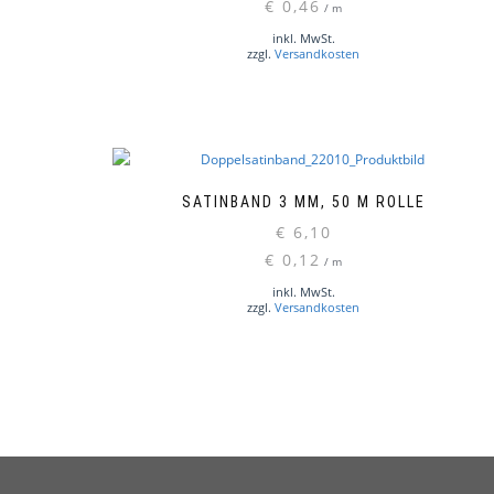
€
0,46
/
m
inkl. MwSt.
zzgl.
Versandkosten
SATINBAND 3 MM, 50 M ROLLE
€
6,10
Dieses
€
0,12
/
m
Produkt
weist
inkl. MwSt.
zzgl.
Versandkosten
mehrere
Varianten
auf.
Die
Optionen
können
auf
der