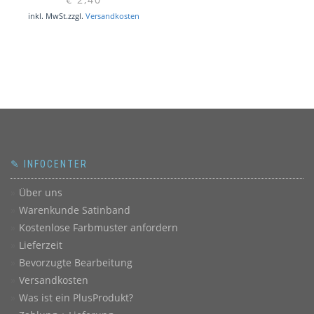
inkl. MwSt.
zzgl.
Versandkosten
✎ INFOCENTER
Über uns
Warenkunde Satinband
Kostenlose Farbmuster anfordern
Lieferzeit
Bevorzugte Bearbeitung
Versandkosten
Was ist ein PlusProdukt?