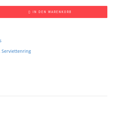
IN DEN WARENKORB
s
,
Serviettenring