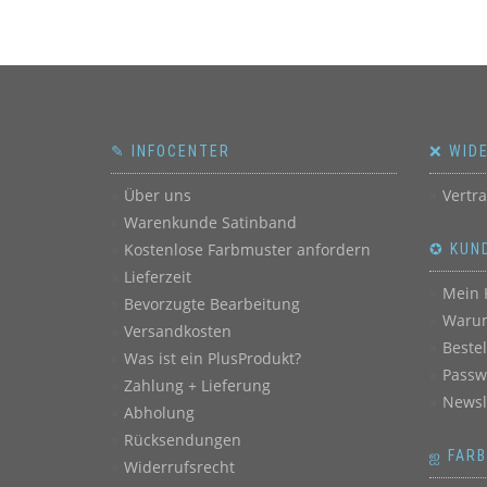
✎ INFOCENTER
❌ WID
Über uns
Vertr
Warenkunde Satinband
Kostenlose Farbmuster anfordern
✪ KUN
Lieferzeit
Mein 
Bevorzugte Bearbeitung
Warum
Versandkosten
Beste
Was ist ein PlusProdukt?
Passw
Zahlung + Lieferung
Newsl
Abholung
Rücksendungen
ஐ FAR
Widerrufsrecht