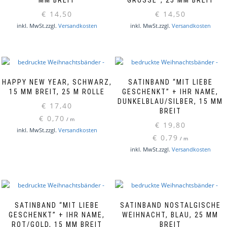
MM BREIT
GRÜSSE”, 25 MM BREIT
€
14,50
€
14,50
inkl. MwSt.
zzgl.
Versandkosten
inkl. MwSt.
zzgl.
Versandkosten
HAPPY NEW YEAR, SCHWARZ,
SATINBAND “MIT LIEBE
15 MM BREIT, 25 M ROLLE
GESCHENKT” + IHR NAME,
DUNKELBLAU/SILBER, 15 MM
€
17,40
BREIT
€
0,70
/
m
€
19,80
inkl. MwSt.
zzgl.
Versandkosten
€
0,79
/
m
inkl. MwSt.
zzgl.
Versandkosten
SATINBAND “MIT LIEBE
SATINBAND NOSTALGISCHE
GESCHENKT” + IHR NAME,
WEIHNACHT, BLAU, 25 MM
ROT/GOLD, 15 MM BREIT
BREIT