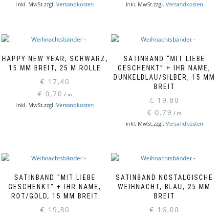
inkl. MwSt.
zzgl.
Versandkosten
inkl. MwSt.
zzgl.
Versandkosten
HAPPY NEW YEAR, SCHWARZ,
SATINBAND “MIT LIEBE
15 MM BREIT, 25 M ROLLE
GESCHENKT” + IHR NAME,
DUNKELBLAU/SILBER, 15 MM
€
17,40
BREIT
€
0,70
/
m
€
19,80
inkl. MwSt.
zzgl.
Versandkosten
€
0,79
/
m
inkl. MwSt.
zzgl.
Versandkosten
SATINBAND “MIT LIEBE
SATINBAND NOSTALGISCHE
GESCHENKT” + IHR NAME,
WEIHNACHT, BLAU, 25 MM
ROT/GOLD, 15 MM BREIT
BREIT
€
19,80
€
16,00