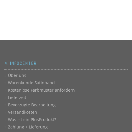
✎ INFOCENTER
Über uns
Warenkunde Satinband
Kostenlose Farbmuster anfordern
Lieferzeit
Bevorzugte Bearbeitung
Versandkosten
Was ist ein PlusProdukt?
Zahlung + Lieferung