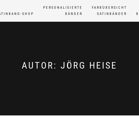
PERSONALISIERTE
FARBÜBERSICHT
ATINBAND-SHOP
BÄNDER
SATINBÄNDER
AUTOR:
JÖRG HEISE