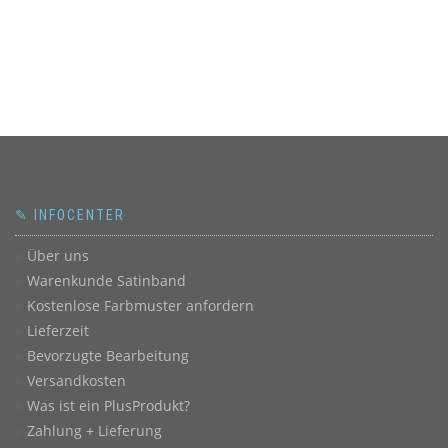
✎ INFOCENTER
Über uns
Warenkunde Satinband
Kostenlose Farbmuster anfordern
Lieferzeit
Bevorzugte Bearbeitung
Versandkosten
Was ist ein PlusProdukt?
Zahlung + Lieferung