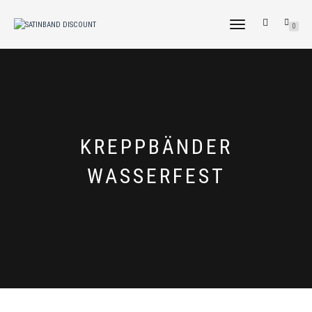
NAVIGATION
0
UMSCHALTEN
TAG:
KREPPBÄNDER
WASSERFEST