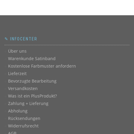
✎ INFOCENTER
Über uns
Warenkunde Satinband
Kostenlose Farbmuster anfordern
Lieferzeit
Bevorzugte Bearbeitung
Versandkosten
Was ist ein PlusProdukt?
Zahlung + Lieferung
Abholung
Rücksendungen
Widerrufsrecht
AGB