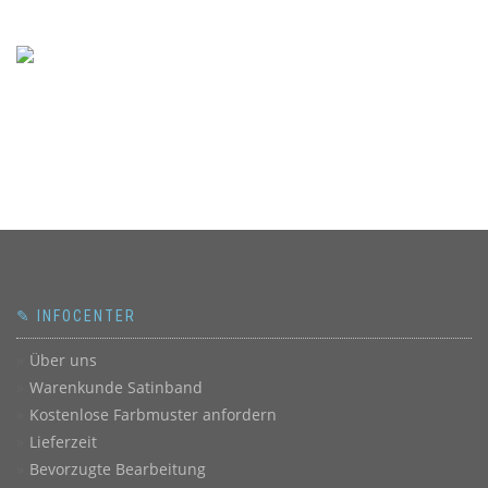
✎ INFOCENTER
Über uns
Warenkunde Satinband
Kostenlose Farbmuster anfordern
Lieferzeit
Bevorzugte Bearbeitung