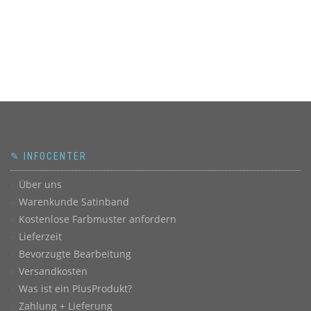
✎ INFOCENTER
Über uns
Warenkunde Satinband
Kostenlose Farbmuster anfordern
Lieferzeit
Bevorzugte Bearbeitung
Versandkosten
Was ist ein PlusProdukt?
Zahlung + Lieferung