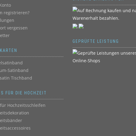
Konto
 registrieren?
llungen
ort vergessen
etter
GEPRÜFTE LEISTUNG
BKARTEN
lsatinband
um-Satinband
satin Tischband
ES FÜR DIE HOCHZEIT
für Hochzeitsschleifen
eitsdekoration
eitsbänder
eitsaccessoires