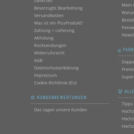
Lieferzeit
Mein 
Bevorzugte Bearbeitung
Warum
Versandkosten
Beste
Was ist ein PlusProdukt?
Passw
Zahlung + Lieferung
Newsl
Abholung
Rücksendungen
ஐ FAR
Widerrufsrecht
AGB
Doppe
Datenschutzerklärung
Premi
Impressum
Super
Cookie-Richtlinie (EU)
💒 ALL
😍 KUNDENBEWERTUNGEN
Tipps 
Das sagen unsere Kunden
Hochz
Hochz
Hochz