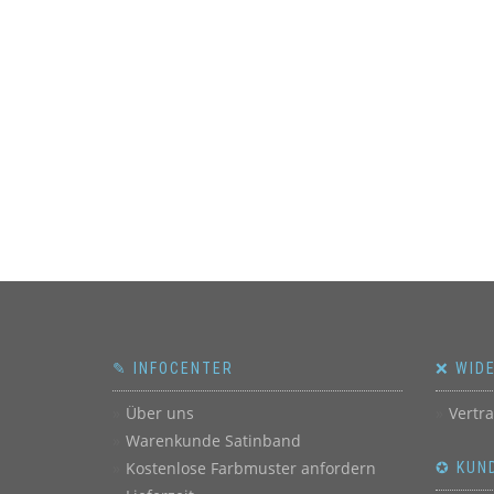
✎ INFOCENTER
❌ WID
Über uns
Vertr
Warenkunde Satinband
Kostenlose Farbmuster anfordern
✪ KUN