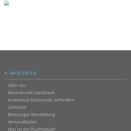
✎ INFOCENTER
Über uns
Warenkunde Satinband
Kostenlose Farbmuster anfordern
Lieferzeit
Bevorzugte Bearbeitung
Versandkosten
Was ist ein PlusProdukt?