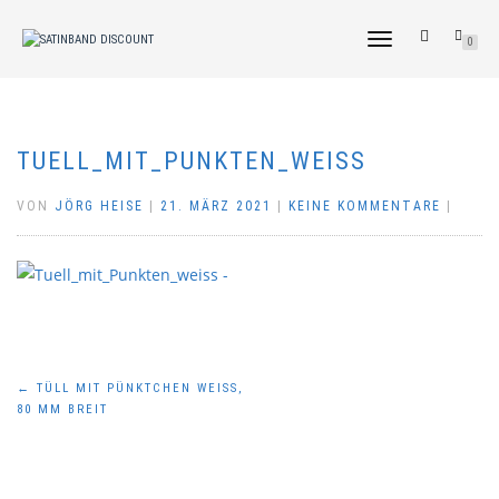
NAVIGATION
0
UMSCHALTEN
TUELL_MIT_PUNKTEN_WEISS
VON
JÖRG HEISE
|
21. MÄRZ 2021
|
KEINE KOMMENTARE
|
Beitragsnavigation
←
TÜLL MIT PÜNKTCHEN WEISS, 8
0 MM BREIT