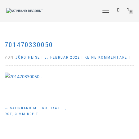
NAVIGATION
0
UMSCHALTEN
701470330050
VON
JÖRG HEISE
|
5. FEBRUAR 2022
|
KEINE KOMMENTARE
|
Beitragsnavigation
←
SATINBAND MIT GOLDKANTE,
ROT, 3 MM BREIT