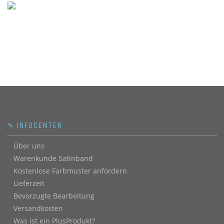
✎ INFOCENTER
Über uns
Warenkunde Satinband
Kostenlose Farbmuster anfordern
Lieferzeit
Bevorzugte Bearbeitung
Versandkosten
Was ist ein PlusProdukt?