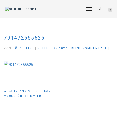
NAVIGATION
0
UMSCHALTEN
701472555525
VON
JÖRG HEISE
|
5. FEBRUAR 2022
|
KEINE KOMMENTARE
|
Beitragsnavigation
←
SATINBAND MIT GOLDKANTE,
MOOSGRÜN, 25 MM BREIT