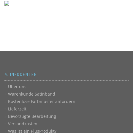
✎ INFOCENTER
Über uns
Warenkunde Satinband
Kostenlose Farbmuster anfordern
Lieferzeit
Bevorzugte Bearbeitung
Versandkosten
Was ist ein PlusProdukt?