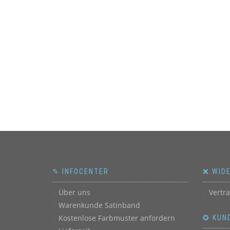
✎ INFOCENTER
❌ WID
Über uns
Vertr
Warenkunde Satinband
Kostenlose Farbmuster anfordern
✪ KUN