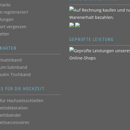
Konto
 registrieren?
llungen
ort vergessen
etter
GEPRÜFTE LEISTUNG
BKARTEN
lsatinband
um-Satinband
satin Tischband
ES FÜR DIE HOCHZEIT
für Hochzeitsschleifen
eitsdekoration
eitsbänder
eitsaccessoires