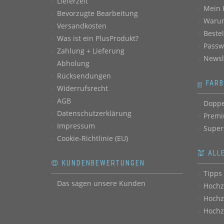
Lieferzeit
Mein 
Bevorzugte Bearbeitung
Warum
Versandkosten
Beste
Was ist ein PlusProdukt?
Passw
Zahlung + Lieferung
Newsl
Abholung
Rücksendungen
ஐ FAR
Widerrufsrecht
AGB
Doppe
Datenschutzerklärung
Premi
Impressum
Super
Cookie-Richtlinie (EU)
💒 ALL
😍 KUNDENBEWERTUNGEN
Tipps 
Das sagen unsere Kunden
Hochz
Hochz
Hochz