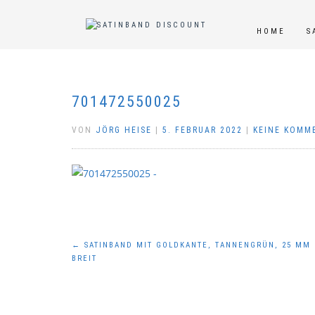
HOME
S
701472550025
VON
JÖRG HEISE
|
5. FEBRUAR 2022
|
KEINE KOMM
Beitragsnavigation
←
SATINBAND MIT GOLDKANTE, TANNENGRÜN, 25 MM
BREIT