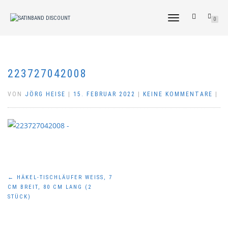
NAVIGATION
0
UMSCHALTEN
223727042008
VON
JÖRG HEISE
|
15. FEBRUAR 2022
|
KEINE KOMMENTARE
|
Beitragsnavigation
←
HÄKEL-TISCHLÄUFER WEISS, 7 C
M BREIT, 80 CM LANG (2 S
TÜCK)