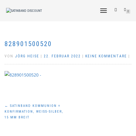
NAVIGATION
0
UMSCHALTEN
828901500520
VON
JÖRG HEISE
|
22. FEBRUAR 2022
|
KEINE KOMMENTARE
|
Beitragsnavigation
←
SATINBAND KOMMUNION +
KONFIRMATION, WEISS-SILBER, 1
5 MM BREIT