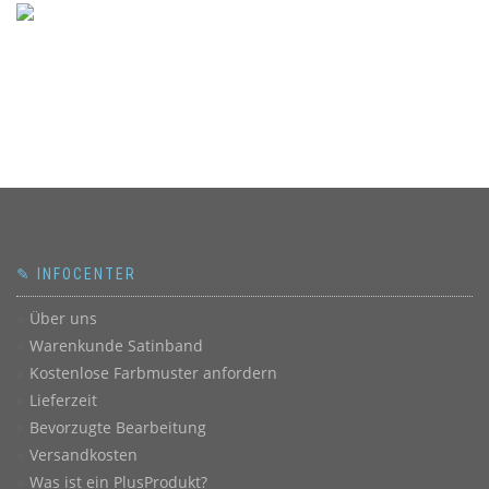
✎ INFOCENTER
Über uns
Warenkunde Satinband
Kostenlose Farbmuster anfordern
Lieferzeit
Bevorzugte Bearbeitung
Versandkosten
Was ist ein PlusProdukt?