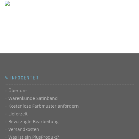
✎ INFOCENTER
Über uns
Warenkunde Satinband
Kostenlose Farbmuster anfordern
Lieferzeit
Bevorzugte Bearbeitung
Versandkosten
Was ist ein PlusProdukt?