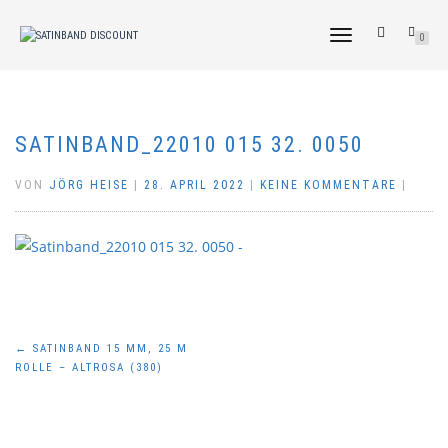
NAVIGATION
0
UMSCHALTEN
SATINBAND_22010 015 32. 0050
VON
JÖRG HEISE
|
28. APRIL 2022
|
KEINE KOMMENTARE
|
Beitragsnavigation
←
SATINBAND 15 MM, 25 M
ROLLE – ALTROSA (380)