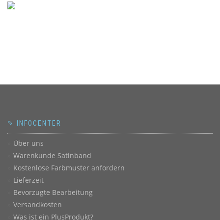
✎ INFOCENTER
Über uns
Warenkunde Satinband
Kostenlose Farbmuster anfordern
Lieferzeit
Bevorzugte Bearbeitung
Versandkosten
Was ist ein PlusProdukt?