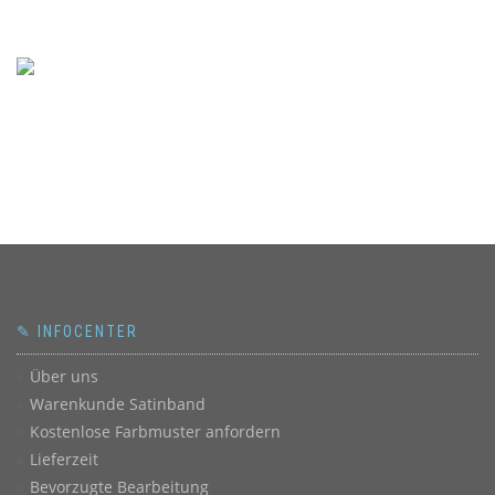
✎ INFOCENTER
Über uns
Warenkunde Satinband
Kostenlose Farbmuster anfordern
Lieferzeit
Bevorzugte Bearbeitung