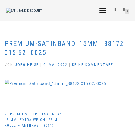
NAVIGATION
0
UMSCHALTEN
PREMIUM-SATINBAND_15MM _88172
015 62. 0025
VON
JÖRG HEISE
|
6. MAI 2022
|
KEINE KOMMENTARE
|
Beitragsnavigation
←
PREMIUM DOPPELSATINBAND
15 MM, EXTRA WEICH, 25 M
ROLLE – ANTHRAZIT (051)