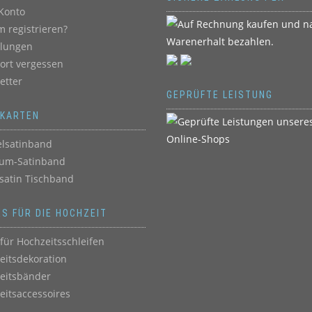
Konto
 registrieren?
llungen
ort vergessen
etter
GEPRÜFTE LEISTUNG
BKARTEN
lsatinband
um-Satinband
satin Tischband
ES FÜR DIE HOCHZEIT
für Hochzeitsschleifen
eitsdekoration
eitsbänder
eitsaccessoires