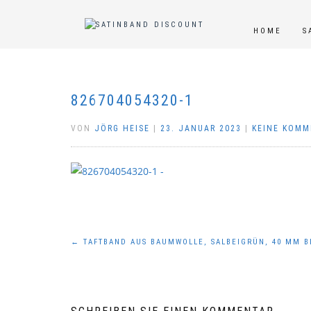
HOME
S
826704054320-1
VON
JÖRG HEISE
|
23. JANUAR 2023
|
KEINE KOM
Beitragsnavigation
←
TAFTBAND AUS BAUMWOLLE, SALBEIGRÜN, 40 MM B