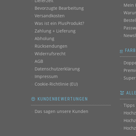
Lieferzeit
Mein 
Bevorzugte Bearbeitung
Warum
Versandkosten
Beste
Was ist ein PlusProdukt?
Passw
Zahlung + Lieferung
Newsl
Abholung
Rücksendungen
ஐ FAR
Widerrufsrecht
AGB
Doppe
Datenschutzerklärung
Premi
Impressum
Super
Cookie-Richtlinie (EU)
💒 ALL
😍 KUNDENBEWERTUNGEN
Tipps 
Das sagen unsere Kunden
Hochz
Hochz
Hochz