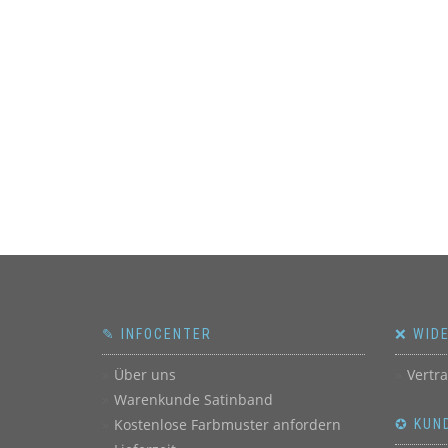
✎ INFOCENTER
❌ WID
Über uns
Vertr
Warenkunde Satinband
Kostenlose Farbmuster anfordern
✪ KUN