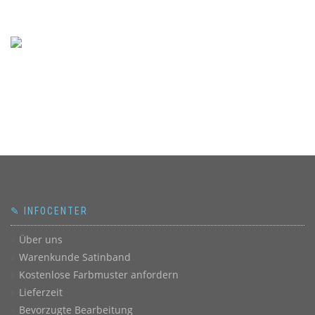
✎ INFOCENTER
Über uns
Warenkunde Satinband
Kostenlose Farbmuster anfordern
Lieferzeit
Bevorzugte Bearbeitung