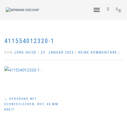
NAVIGATION
0
UMSCHALTEN
411554012320-1
VON
JÖRG HEISE
|
23. JANUAR 2023
|
KEINE KOMMENTARE
|
Beitragsnavigation
←
DEKOBAND MIT
SCHNEEFLOCKEN, ROT, 40 MM
BREIT