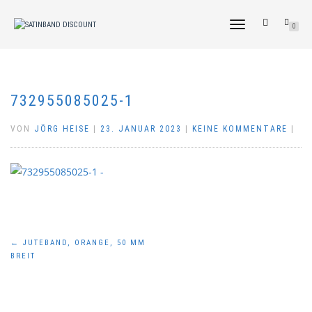
NAVIGATION
0
UMSCHALTEN
732955085025-1
VON
JÖRG HEISE
|
23. JANUAR 2023
|
KEINE KOMMENTARE
|
Beitragsnavigation
←
JUTEBAND, ORANGE, 50 MM
BREIT