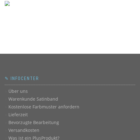
✎ INFOCENTER
Über uns
Warenkunde Satinband
Kostenlose Farbmuster anfordern
Lieferzeit
Bevorzugte Bearbeitung
Versandkosten
Was ist ein PlusProdukt?