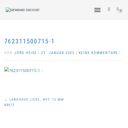
NAVIGATION
0
UMSCHALTEN
762311500715-1
VON
JÖRG HEISE
|
23. JANUAR 2023
|
KEINE KOMMENTARE
|
Beitragsnavigation
←
LANDHAUS LIEBE, ROT, 15 MM
BREIT