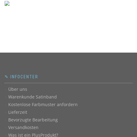
✎ INFOCENTER
Über uns
Warenkunde Satinband
Kostenlose Farbmuster anfordern
Lieferzeit
Bevorzugte Bearbeitung
Versandkosten
Was ist ein PlusProdukt?