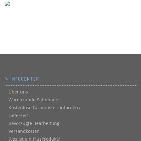
✎ INFOCENTER
Über uns
Warenkunde Satinband
Kostenlose Farbmuster anfordern
Lieferzeit
Bevorzugte Bearbeitung
Versandkosten
Was ist ein PlusProdukt?