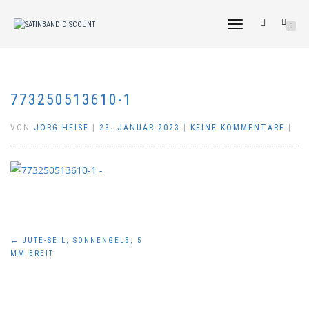
NAVIGATION
0
UMSCHALTEN
773250513610-1
VON
JÖRG HEISE
|
23. JANUAR 2023
|
KEINE KOMMENTARE
|
Beitragsnavigation
←
JUTE-SEIL, SONNENGELB, 5
MM BREIT