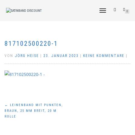
NAVIGATION
0
UMSCHALTEN
817102500220-1
VON
JÖRG HEISE
|
23. JANUAR 2023
|
KEINE KOMMENTARE
|
Beitragsnavigation
←
LEINENBAND MIT PUNKTEN,
BRAUN, 25 MM BREIT, 20 M
ROLLE