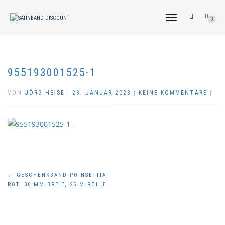
NAVIGATION
0
UMSCHALTEN
955193001525-1
VON
JÖRG HEISE
|
23. JANUAR 2023
|
KEINE KOMMENTARE
|
Beitragsnavigation
←
GESCHENKBAND POINSETTIA,
ROT, 30 MM BREIT, 25 M ROLLE