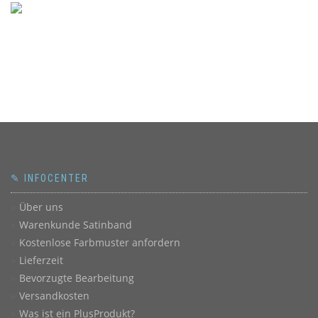
✎ INFOCENTER
Über uns
Warenkunde Satinband
Kostenlose Farbmuster anfordern
Lieferzeit
Bevorzugte Bearbeitung
Versandkosten
Was ist ein PlusProdukt?