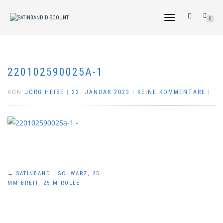
NAVIGATION
0
UMSCHALTEN
220102590025A-1
VON
JÖRG HEISE
|
23. JANUAR 2023
|
KEINE KOMMENTARE
|
Beitragsnavigation
←
SATINBAND , SCHWARZ, 25
MM BREIT, 25 M ROLLE