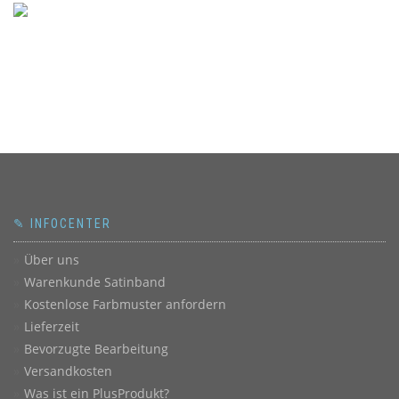
✎ INFOCENTER
Über uns
Warenkunde Satinband
Kostenlose Farbmuster anfordern
Lieferzeit
Bevorzugte Bearbeitung
Versandkosten
Was ist ein PlusProdukt?