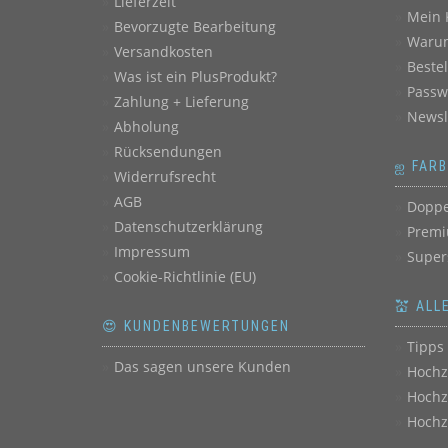
Lieferzeit
Mein 
Bevorzugte Bearbeitung
Warum
Versandkosten
Beste
Was ist ein PlusProdukt?
Passw
Zahlung + Lieferung
Newsl
Abholung
Rücksendungen
ஐ FAR
Widerrufsrecht
AGB
Doppe
Datenschutzerklärung
Premi
Impressum
Super
Cookie-Richtlinie (EU)
💒 ALL
😍 KUNDENBEWERTUNGEN
Tipps 
Das sagen unsere Kunden
Hochz
Hochz
Hochz