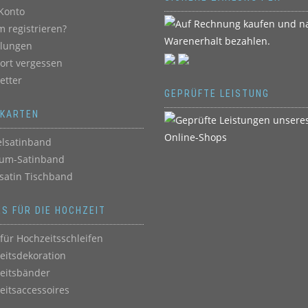
Konto
 registrieren?
llungen
ort vergessen
etter
GEPRÜFTE LEISTUNG
BKARTEN
lsatinband
um-Satinband
satin Tischband
ES FÜR DIE HOCHZEIT
für Hochzeitsschleifen
eitsdekoration
eitsbänder
eitsaccessoires