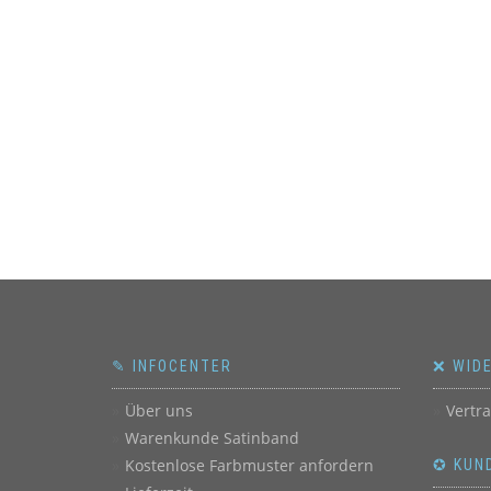
✎ INFOCENTER
❌ WID
Über uns
Vertr
Warenkunde Satinband
Kostenlose Farbmuster anfordern
✪ KUN