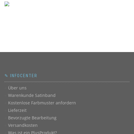
✎ INFOCENTER
Über uns
Warenkunde Satinband
Kostenlose Farbmuster anfordern
Lieferzeit
Bevorzugte Bearbeitung
Versandkosten
Was ist ein PlusProdukt?