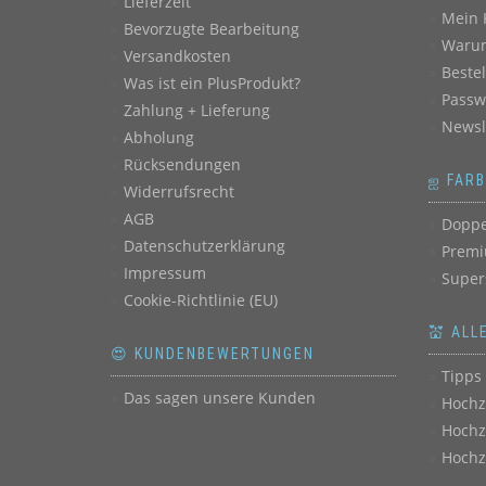
Lieferzeit
Mein 
Bevorzugte Bearbeitung
Warum
Versandkosten
Beste
Was ist ein PlusProdukt?
Passw
Zahlung + Lieferung
Newsl
Abholung
Rücksendungen
ஐ FAR
Widerrufsrecht
AGB
Doppe
Datenschutzerklärung
Premi
Impressum
Super
Cookie-Richtlinie (EU)
💒 ALL
😍 KUNDENBEWERTUNGEN
Tipps 
Das sagen unsere Kunden
Hochz
Hochz
Hochz