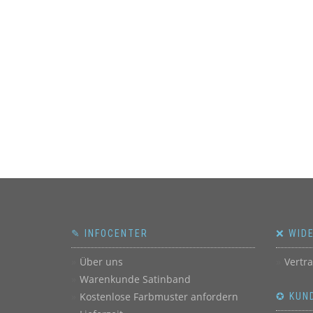
✎ INFOCENTER
❌ WID
Über uns
Vertr
Warenkunde Satinband
Kostenlose Farbmuster anfordern
✪ KUN