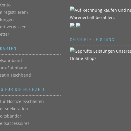
Konto
 registrieren?
llungen
ort vergessen
etter
GEPRÜFTE LEISTUNG
BKARTEN
lsatinband
um-Satinband
satin Tischband
ES FÜR DIE HOCHZEIT
für Hochzeitsschleifen
eitsdekoration
eitsbänder
eitsaccessoires