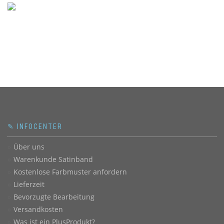
✎ INFOCENTER
Über uns
Warenkunde Satinband
Kostenlose Farbmuster anfordern
Lieferzeit
Bevorzugte Bearbeitung
Versandkosten
Was ist ein PlusProdukt?