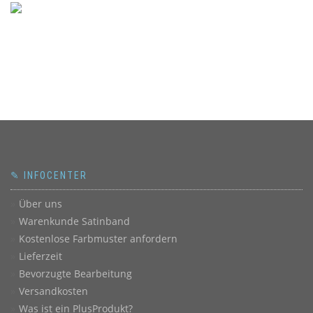
✎ INFOCENTER
Über uns
Warenkunde Satinband
Kostenlose Farbmuster anfordern
Lieferzeit
Bevorzugte Bearbeitung
Versandkosten
Was ist ein PlusProdukt?