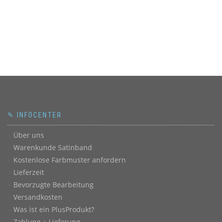
✎ INFOCENTER
Über uns
Warenkunde Satinband
Kostenlose Farbmuster anfordern
Lieferzeit
Bevorzugte Bearbeitung
Versandkosten
Was ist ein PlusProdukt?
Zahlung + Lieferung