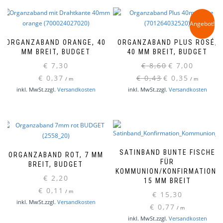
Angebot!
ORGANZABAND ORANGE, 40
ORGANZABAND PLUS ROSÉ,
MM BREIT, BUDGET
40 MM BREIT, BUDGET
Ursprünglicher
Aktueller
€
7,30
€
8,60
€
7,00
Preis
Preis
€
0,37
€
0,43
€
0,35
/
m
/
m
war:
ist:
inkl. MwSt.
zzgl.
Versandkosten
inkl. MwSt.
zzgl.
Versandkosten
€ 8,60
€ 7,00.
SATINBAND BUNTE FISCHE
ORGANZABAND ROT, 7 MM
FÜR
BREIT, BUDGET
KOMMUNION/KONFIRMATION,
€
2,20
15 MM BREIT
€
0,11
/
m
€
15,30
inkl. MwSt.
zzgl.
Versandkosten
€
0,77
/
m
inkl. MwSt.
zzgl.
Versandkosten