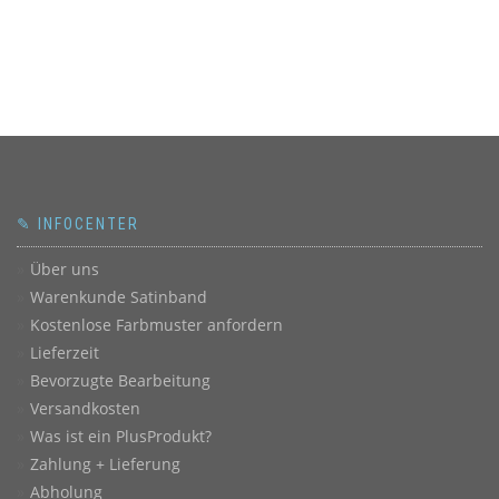
✎ INFOCENTER
Über uns
Warenkunde Satinband
Kostenlose Farbmuster anfordern
Lieferzeit
Bevorzugte Bearbeitung
Versandkosten
Was ist ein PlusProdukt?
Zahlung + Lieferung
Abholung