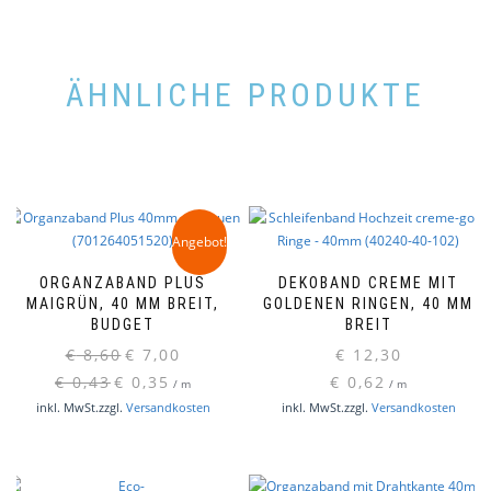
ÄHNLICHE PRODUKTE
Angebot!
ORGANZABAND PLUS
DEKOBAND CREME MIT
MAIGRÜN, 40 MM BREIT,
GOLDENEN RINGEN, 40 MM
BUDGET
BREIT
Ursprünglicher
Aktueller
€
8,60
€
7,00
€
12,30
Preis
Preis
€
0,43
€
0,35
€
0,62
/
m
/
m
war:
ist:
inkl. MwSt.
zzgl.
Versandkosten
inkl. MwSt.
zzgl.
Versandkosten
€ 8,60
€ 7,00.