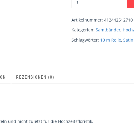
Artikelnummer:
412442512710
Kategorien:
Samtbänder
,
Hochz
Schlagwörter:
10 m Rolle
,
Sati
ION
REZENSIONEN (0)
n und nicht zuletzt für die Hochzeitsfloristik.