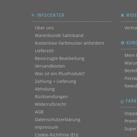
✎ INFOCENTER
❌ WID
Über uns
Vertr
Warenkunde Satinband
Kostenlose Farbmuster anfordern
✪ KUN
Lieferzeit
Mein 
Bevorzugte Bearbeitung
Warum
Versandkosten
Beste
Was ist ein PlusProdukt?
Passw
Zahlung + Lieferung
Newsl
Abholung
Rücksendungen
ஐ FAR
Widerrufsrecht
AGB
Doppe
Datenschutzerklärung
Premi
Impressum
Super
Cookie-Richtlinie (EU)