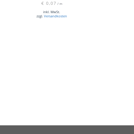
€
0,07
/
m
inkl. MwSt.
zzgl.
Versandkosten