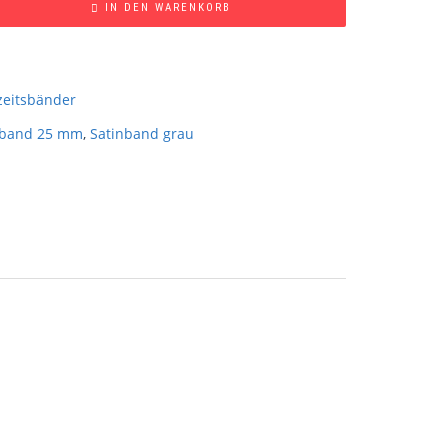
IN DEN WARENKORB
eitsbänder
nband 25 mm
,
Satinband grau