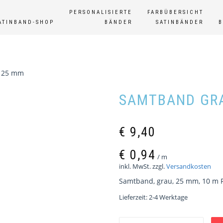
PERSONALISIERTE
FARBÜBERSICHT
ATINBAND-SHOP
BÄNDER
SATINBÄNDER
, 25 mm
SAMTBAND GRA
€
9,40
€
0,94
/
m
inkl. MwSt.
zzgl.
Versandkosten
Samtband, grau, 25 mm, 10 m R
Lieferzeit:
2-4 Werktage