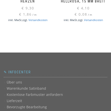
HERZEN
HELLROSA, 15 MM BREIT
€
9,30
€
4,10
€
1,86
€
0,08
/
m
/
m
inkl. MwSt.
zzgl.
Versandkosten
inkl. MwSt.
zzgl.
Versandkosten
✎ INFOCENTER
Über uns
Warenkunde Satinband
Kostenlose Farbmuster anfordern
Lieferzeit
Bevorzugte Bearbeitung