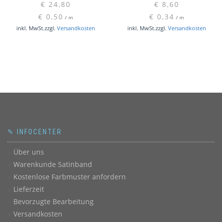
€
24,80
€
8,60
€
0,50
€
0,34
/
m
/
m
inkl. MwSt.
zzgl.
Versandkosten
inkl. MwSt.
zzgl.
Versandkosten
✎ INFOCENTER
Über uns
Warenkunde Satinband
Kostenlose Farbmuster anfordern
Lieferzeit
Bevorzugte Bearbeitung
Versandkosten