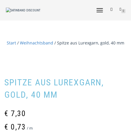
NAVIGATION
0
UMSCHALTEN
Start
/
Weihnachtsband
/ Spitze aus Lurexgarn, gold, 40 mm
SPITZE AUS LUREXGARN,
GOLD, 40 MM
€
7,30
€
0,73
/
m