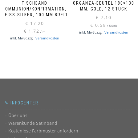
TISCHBAND
ORGANZA-BEUTEL 180×130
KOMMUNION/KONFIRMATION,
MM, GOLD, 12 STÜCK
WEISS-SILBER, 100 MM BREIT
€
7,10
€
17,20
€
0,59
/
Stück
€
1,72
/
m
inkl. MwSt.
zzgl.
Versandkosten
inkl. MwSt.
zzgl.
Versandkosten
✎ INFOCENTER
Über uns
Warenkunde Satinband
Kostenlose Farbmuster anfordern