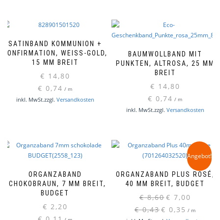
SATINBAND KOMMUNION +
KONFIRMATION, WEISS-GOLD, 1
BAUMWOLLBAND MIT
5 MM BREIT
PUNKTEN, ALTROSA, 25 MM
BREIT
€
14,80
€
14,80
€
0,74
/
m
€
0,74
inkl. MwSt.
zzgl.
Versandkosten
/
m
inkl. MwSt.
zzgl.
Versandkosten
Angebot!
ORGANZABAND
ORGANZABAND PLUS ROSÉ,
SCHOKOBRAUN, 7 MM BREIT,
40 MM BREIT, BUDGET
BUDGET
Ursprünglicher
Aktueller
€
8,60
€
7,00
€
2,20
Preis
Preis
€
0,43
€
0,35
/
m
war:
ist:
€
0,11
/
m