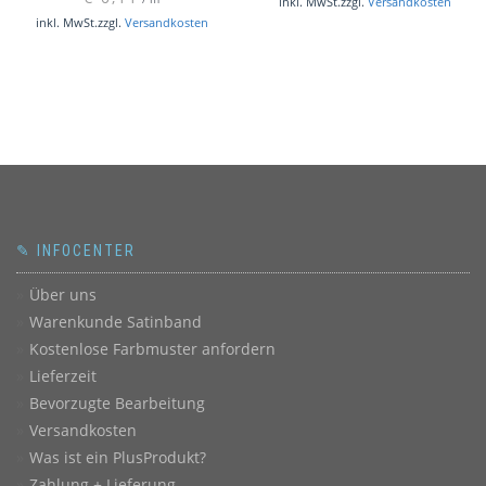
inkl. MwSt.
zzgl.
Versandkosten
€ 8,60
€ 7,00.
inkl. MwSt.
zzgl.
Versandkosten
✎ INFOCENTER
Über uns
Warenkunde Satinband
Kostenlose Farbmuster anfordern
Lieferzeit
Bevorzugte Bearbeitung
Versandkosten
Was ist ein PlusProdukt?
Zahlung + Lieferung