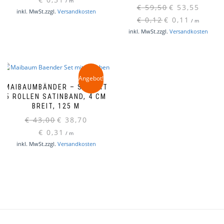
/
m
Ursprünglicher
Aktueller
war:
ist:
€
59,50
€
53,55
inkl. MwSt.
zzgl.
Versandkosten
Preis
Preis
€ 43,00
€ 38,70.
€
0,12
€
0,11
/
m
war:
ist:
inkl. MwSt.
zzgl.
Versandkosten
€ 59,50
€ 53,55.
Angebot!
MAIBAUMBÄNDER – SET MIT
5 ROLLEN SATINBAND, 4 CM
BREIT, 125 M
Ursprünglicher
Aktueller
€
43,00
€
38,70
Preis
Preis
€
0,31
/
m
war:
ist:
inkl. MwSt.
zzgl.
Versandkosten
€ 43,00
€ 38,70.