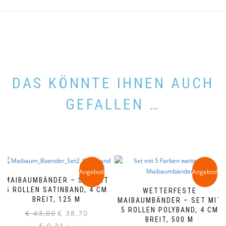
DAS KÖNNTE IHNEN AUCH
GEFALLEN …
Angebot!
Angebot!
MAIBAUMBÄNDER – SET MIT
5 ROLLEN SATINBAND, 4 CM
WETTERFESTE
BREIT, 125 M
MAIBAUMBÄNDER – SET MIT
5 ROLLEN POLYBAND, 4 CM
Ursprünglicher
Aktueller
€
43,00
€
38,70
BREIT, 500 M
Preis
Preis
€
0,31