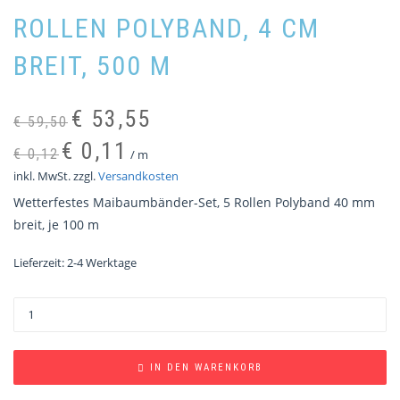
ROLLEN POLYBAND, 4 CM
BREIT, 500 M
Ursprünglicher
Aktueller
€
53,55
€
59,50
Preis
Preis
€
0,11
€
0,12
/
m
war:
ist:
inkl. MwSt.
zzgl.
Versandkosten
€ 59,50
€ 53,55.
Wetterfestes Maibaumbänder-Set, 5 Rollen Polyband 40 mm
breit, je 100 m
Lieferzeit:
2-4 Werktage
IN DEN WARENKORB