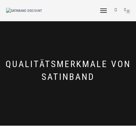
NAVIGATION
0
UMSCHALTEN
TAG:
QUALITÄTSMERKMALE VON
SATINBAND