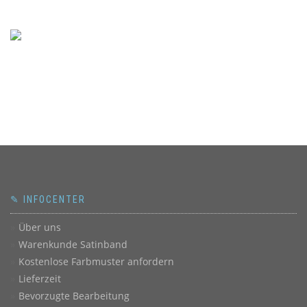
✎ INFOCENTER
Über uns
Warenkunde Satinband
Kostenlose Farbmuster anfordern
Lieferzeit
Bevorzugte Bearbeitung