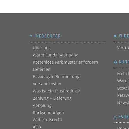
✎ INFOCENTER
❌ WID
Über uns
Vertr
Warenkunde Satinband
Kostenlose Farbmuster anfordern
✪ KUN
Lieferzeit
Mein 
Bevorzugte Bearbeitung
Warum
Versandkosten
Beste
Was ist ein PlusProdukt?
Passw
Zahlung + Lieferung
Newsl
Abholung
Rücksendungen
ஐ FAR
Widerrufsrecht
AGB
Doppe