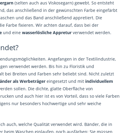
tergarn
(selten auch aus Viskosegarn) gewebt. So entsteht
d, das anschließend in der gewünschten Farbe eingefärbt
aschen und das Band anschließend appretiert. Die
 Farbe fixieren. Wir achten darauf, dass bei der
e
und eine
wasserlösliche Appretur
verwendet werden.
endet?
wendungsmöglichkeiten. Angefangen in der Textilindustrie,
en verwendet werden. Bis hin zu Floristik und
t bei Breiten und Farben sehr beliebt sind. Nicht zuletzt
änder als Werbeträger
eingesetzt und mit
individuellem
werden sollen. Die dichte, glatte Oberfläche von
ucken und auch hier ist es von Vorteil, dass so viele Farben
brigens nur besonders hochwertige und sehr weiche
ch auch, welche Qualität verwendet wird. Bänder, die in
der beim Waschen einlaufen, noch ausfärben; Sie müssen