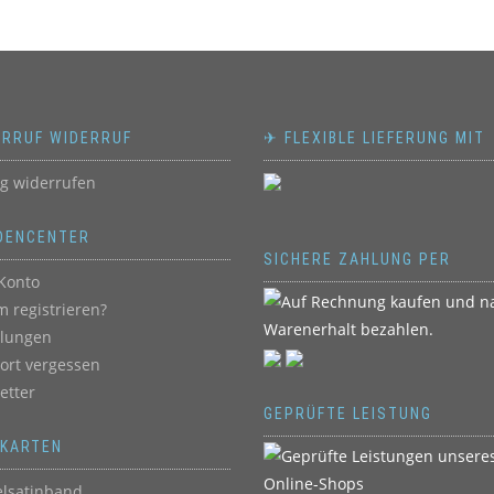
ERRUF WIDERRUF
✈ FLEXIBLE LIEFERUNG MIT
ag widerrufen
DENCENTER
SICHERE ZAHLUNG PER
Konto
 registrieren?
llungen
ort vergessen
etter
GEPRÜFTE LEISTUNG
BKARTEN
lsatinband