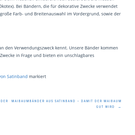
(Ökotex). Bei Bändern, die für dekorative Zwecke verwendet
ie große Farb- und Breitenauswahl im Vordergrund, sowie der
nn man den Verwendungszweck kennt. Unsere Bänder kommen
he Zwecke in Frage und bieten ein unschlagbares
von Satinband
markiert
NDER
MAIBAUMBÄNDER AUS SATINBAND – DAMIT DER MAIBAUM
GUT WIRD
→