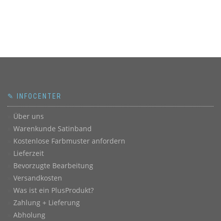
✎ INFOCENTER
Über uns
Warenkunde Satinband
Kostenlose Farbmuster anfordern
Lieferzeit
Bevorzugte Bearbeitung
Versandkosten
Was ist ein PlusProdukt?
Zahlung + Lieferung
Abholung